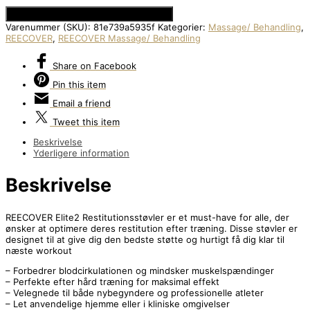
Se Prisen hos Den Intelligente Krop
Varenummer (SKU):
81e739a5935f
Kategorier:
Massage/ Behandling
,
REECOVER
,
REECOVER Massage/ Behandling
Share
on Facebook
Pin
this item
Email
a friend
Tweet
this item
Beskrivelse
Yderligere information
Beskrivelse
REECOVER Elite2 Restitutionsstøvler er et must-have for alle, der
ønsker at optimere deres restitution efter træning. Disse støvler er
designet til at give dig den bedste støtte og hurtigt få dig klar til
næste workout
– Forbedrer blodcirkulationen og mindsker muskelspændinger
– Perfekte efter hård træning for maksimal effekt
– Velegnede til både nybegyndere og professionelle atleter
– Let anvendelige hjemme eller i kliniske omgivelser