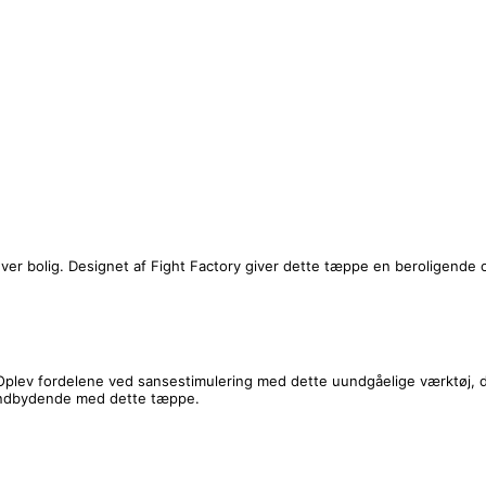
ver bolig. Designet af Fight Factory giver dette tæppe en beroligende o
g. Oplev fordelene ved sansestimulering med dette uundgåelige værktøj
e indbydende med dette tæppe.