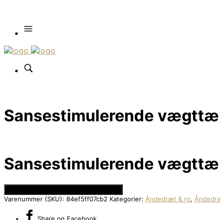
Sansestimulerende vægttæpp
Sansestimulerende vægttæpp
Se Prisen hos Den Intelligente Krop
Varenummer (SKU):
84ef5ff07cb2
Kategorier:
Åndedræt & ro
,
Åndedræ
Share
on Facebook