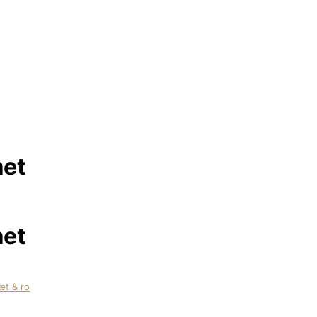
met
met
æt & ro