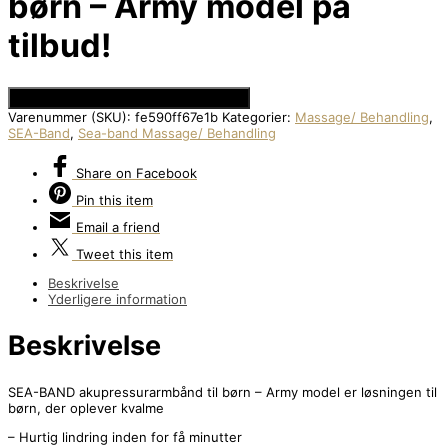
børn – Army model på
tilbud!
Se Prisen hos Den Intelligente Krop
Varenummer (SKU):
fe590ff67e1b
Kategorier:
Massage/ Behandling
,
SEA-Band
,
Sea-band Massage/ Behandling
Share
on Facebook
Pin
this item
Email
a friend
Tweet
this item
Beskrivelse
Yderligere information
Beskrivelse
SEA-BAND akupressurarmbånd til børn – Army model er løsningen til
børn, der oplever kvalme
– Hurtig lindring inden for få minutter