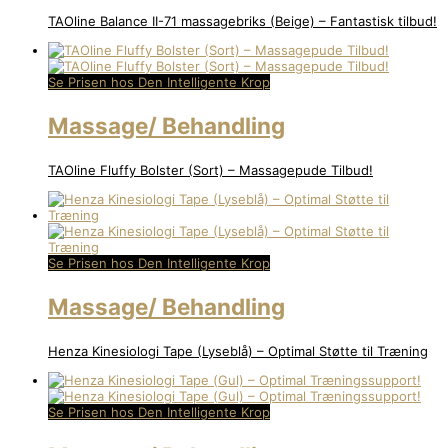
TAOline Balance II-71 massagebriks (Beige) – Fantastisk tilbud!
Se Prisen hos Den Intelligente Krop
Massage/ Behandling
TAOline Fluffy Bolster (Sort) – Massagepude Tilbud!
Se Prisen hos Den Intelligente Krop
Massage/ Behandling
Henza Kinesiologi Tape (Lyseblå) – Optimal Støtte til Træning
Se Prisen hos Den Intelligente Krop