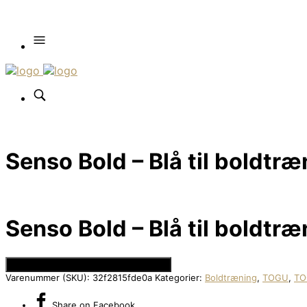
Senso Bold – Blå til boldtræ
Senso Bold – Blå til boldtræ
Se Prisen hos Den Intelligente Krop
Varenummer (SKU):
32f2815fde0a
Kategorier:
Boldtræning
,
TOGU
,
TO
Share
on Facebook