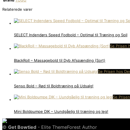
Brand
TOGU
Relaterede varer
SELECT Indendørs Speed Fodbold – Optimal til Træning og Spil
Se Prisen 
BlackRoll – Massagebold til Dyb Afspænding (Sort)
Se Prisen hos Den
Senso Bold – Rød til Boldtræning på Udsalg!
Se Prisen
Mini Boldpumpe DIK – Uundgåelig til træning og leg!
©
Get Bowtied
- Elite ThemeForest Author