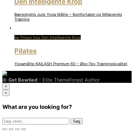
Den Intelligente Krop
Bæredygtig Jute Yoga Måtte – Komfortabel og Miljøvenlig
Træning
Se Prisen hos Den Intelligente Krop
Pilates
Yogamåtte KAILASH Premium 60 – Øko-Tex Træningskvalitet
©
Get Bowtied
- Elite ThemeForest Author
×
×
What are you looking for?
Søg
Søg
efter: