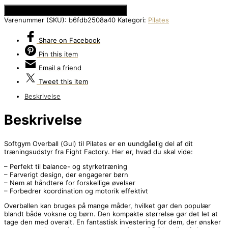
Se Prisen hos Den Intelligente Krop
Varenummer (SKU):
b6fdb2508a40
Kategori:
Pilates
Share
on Facebook
Pin
this item
Email
a friend
Tweet
this item
Beskrivelse
Beskrivelse
Softgym Overball (Gul) til Pilates er en uundgåelig del af dit
træningsudstyr fra Fight Factory. Her er, hvad du skal vide:
– Perfekt til balance- og styrketræning
– Farverigt design, der engagerer børn
– Nem at håndtere for forskellige øvelser
– Forbedrer koordination og motorik effektivt
Overballen kan bruges på mange måder, hvilket gør den populær
blandt både voksne og børn. Den kompakte størrelse gør det let at
tage den med overalt. En fantastisk investering for dem, der ønsker