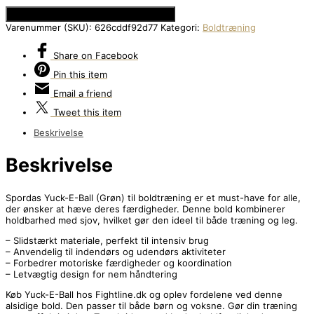
Se Prisen hos Den Intelligente Krop
Varenummer (SKU):
626cddf92d77
Kategori:
Boldtræning
Share
on Facebook
Pin
this item
Email
a friend
Tweet
this item
Beskrivelse
Beskrivelse
Spordas Yuck-E-Ball (Grøn) til boldtræning er et must-have for alle,
der ønsker at hæve deres færdigheder. Denne bold kombinerer
holdbarhed med sjov, hvilket gør den ideel til både træning og leg.
– Slidstærkt materiale, perfekt til intensiv brug
– Anvendelig til indendørs og udendørs aktiviteter
– Forbedrer motoriske færdigheder og koordination
– Letvægtig design for nem håndtering
Køb Yuck-E-Ball hos Fightline.dk og oplev fordelene ved denne
alsidige bold. Den passer til både børn og voksne. Gør din træning