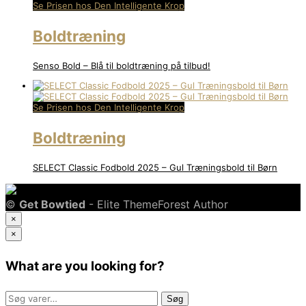
Se Prisen hos Den Intelligente Krop
Boldtræning
Senso Bold – Blå til boldtræning på tilbud!
Se Prisen hos Den Intelligente Krop
Boldtræning
SELECT Classic Fodbold 2025 – Gul Træningsbold til Børn
©
Get Bowtied
- Elite ThemeForest Author
×
×
What are you looking for?
Søg
Søg