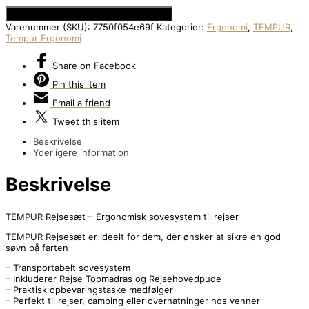
Se Prisen hos Den Intelligente Krop
Varenummer (SKU):
7750f054e69f
Kategorier:
Ergonomi
,
TEMPUR
,
Tempur Ergonomi
Share
on Facebook
Pin
this item
Email
a friend
Tweet
this item
Beskrivelse
Yderligere information
Beskrivelse
TEMPUR Rejsesæt – Ergonomisk sovesystem til rejser
TEMPUR Rejsesæt er ideelt for dem, der ønsker at sikre en god
søvn på farten
– Transportabelt sovesystem
– Inkluderer Rejse Topmadras og Rejsehovedpude
– Praktisk opbevaringstaske medfølger
– Perfekt til rejser, camping eller overnatninger hos venner