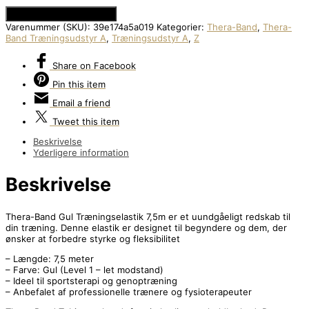
Se Prisen hos Apuls.dk
Varenummer (SKU):
39e174a5a019
Kategorier:
Thera-Band
,
Thera-
Band Træningsudstyr A
,
Træningsudstyr A
,
Z
Share
on Facebook
Pin
this item
Email
a friend
Tweet
this item
Beskrivelse
Yderligere information
Beskrivelse
Thera-Band Gul Træningselastik 7,5m er et uundgåeligt redskab til
din træning. Denne elastik er designet til begyndere og dem, der
ønsker at forbedre styrke og fleksibilitet
– Længde: 7,5 meter
– Farve: Gul (Level 1 – let modstand)
– Ideel til sportsterapi og genoptræning
– Anbefalet af professionelle trænere og fysioterapeuter