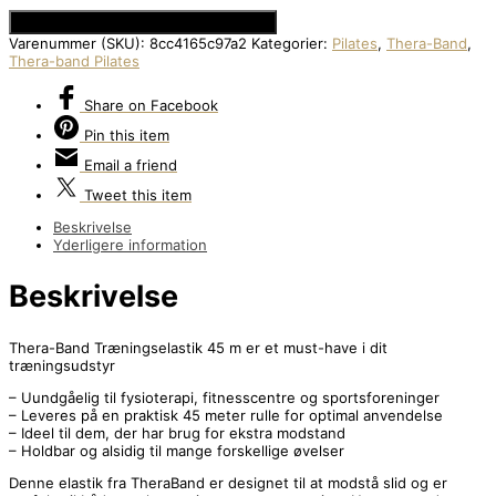
Se Prisen hos Den Intelligente Krop
Varenummer (SKU):
8cc4165c97a2
Kategorier:
Pilates
,
Thera-Band
,
Thera-band Pilates
Share
on Facebook
Pin
this item
Email
a friend
Tweet
this item
Beskrivelse
Yderligere information
Beskrivelse
Thera-Band Træningselastik 45 m er et must-have i dit
træningsudstyr
– Uundgåelig til fysioterapi, fitnesscentre og sportsforeninger
– Leveres på en praktisk 45 meter rulle for optimal anvendelse
– Ideel til dem, der har brug for ekstra modstand
– Holdbar og alsidig til mange forskellige øvelser
Denne elastik fra TheraBand er designet til at modstå slid og er