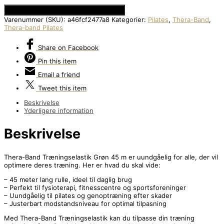
Se Prisen hos Den Intelligente Krop
Varenummer (SKU):
a46fcf2477a8
Kategorier:
Pilates
,
Thera-Band
,
Thera-band Pilates
Share
on Facebook
Pin
this item
Email
a friend
Tweet
this item
Beskrivelse
Yderligere information
Beskrivelse
Thera-Band Træningselastik Grøn 45 m er uundgåelig for alle, der vil
optimere deres træning. Her er hvad du skal vide:
– 45 meter lang rulle, ideel til daglig brug
– Perfekt til fysioterapi, fitnesscentre og sportsforeninger
– Uundgåelig til pilates og genoptræning efter skader
– Justerbart modstandsniveau for optimal tilpasning
Med Thera-Band Træningselastik kan du tilpasse din træning