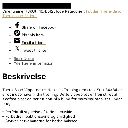
Se Prisen hos Den Intelligente Krop
Varenummer (SKU):
467bbf25fdde
Kategorier:
Fødder
,
Thera-Band
,
Thera-band Fødder
Share
on Facebook
Pin
this item
Email
a friend
Tweet
this item
Beskrivelse
Yderligere information
Beskrivelse
Thera-Band Vippebræt – Non-slip Træningsredskab, Sort 34×34 cm
er et must-have til din træning. Dette vippebræt er fremstillet af
slagfast plast og har en non-slip bund for maksimal stabilitet under
brug
– Perfekt til styrkelse af fodens muskler
– Forbedrer reaktionsevne og smidighed
– Styrker nervebanerne for bedre balance