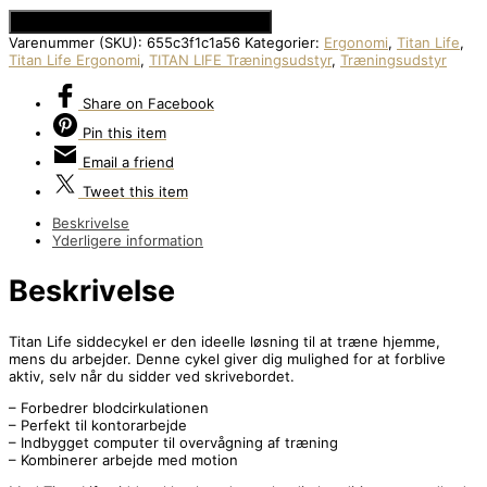
Se Prisen hos Den Intelligente Krop
Varenummer (SKU):
655c3f1c1a56
Kategorier:
Ergonomi
,
Titan Life
,
Titan Life Ergonomi
,
TITAN LIFE Træningsudstyr
,
Træningsudstyr
Share
on Facebook
Pin
this item
Email
a friend
Tweet
this item
Beskrivelse
Yderligere information
Beskrivelse
Titan Life siddecykel er den ideelle løsning til at træne hjemme,
mens du arbejder. Denne cykel giver dig mulighed for at forblive
aktiv, selv når du sidder ved skrivebordet.
– Forbedrer blodcirkulationen
– Perfekt til kontorarbejde
– Indbygget computer til overvågning af træning
– Kombinerer arbejde med motion