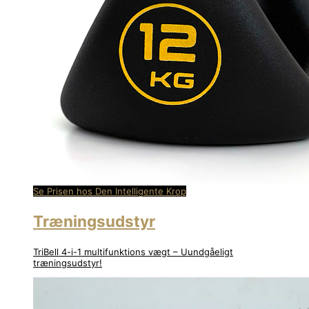
Se Prisen hos Den Intelligente Krop
Træningsudstyr
TriBell 4-i-1 multifunktions vægt – Uundgåeligt
træningsudstyr!