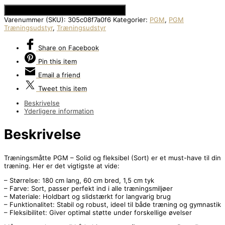
Se Prisen hos Den Intelligente Krop
Varenummer (SKU):
305c08f7a0f6
Kategorier:
PGM
,
PGM
Træningsudstyr
,
Træningsudstyr
Share
on Facebook
Pin
this item
Email
a friend
Tweet
this item
Beskrivelse
Yderligere information
Beskrivelse
Træningsmåtte PGM – Solid og fleksibel (Sort) er et must-have til din
træning. Her er det vigtigste at vide:
– Størrelse: 180 cm lang, 60 cm bred, 1,5 cm tyk
– Farve: Sort, passer perfekt ind i alle træningsmiljøer
– Materiale: Holdbart og slidstærkt for langvarig brug
– Funktionalitet: Stabil og robust, ideel til både træning og gymnastik
– Fleksibilitet: Giver optimal støtte under forskellige øvelser