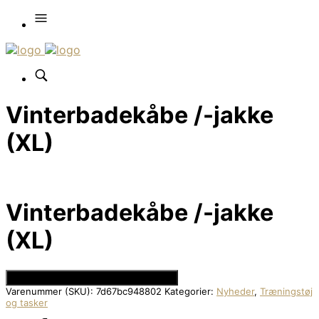
Vinterbadekåbe /-jakke
(XL)
Vinterbadekåbe /-jakke
(XL)
Se Prisen hos Den Intelligente Krop
Varenummer (SKU):
7d67bc948802
Kategorier:
Nyheder
,
Træningstøj
og tasker