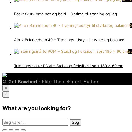
Basketkurv med net og bold – Optimal til træning og leg
S
Airex Balancebom 40 – Træningsudstyr til styrke og balance!
Se
Træningsmåtte PGM – Stabil og fleksibel i sort 180 x 60 cm
©
Get Bowtied
- Elite ThemeForest Author
×
×
What are you looking for?
Søg
Søg
efter: