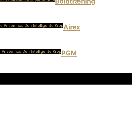
Boldtræning
e Prisen hos Den Intelligente Krop
Airex
 Prisen hos Den Intelligente Krop
PGM