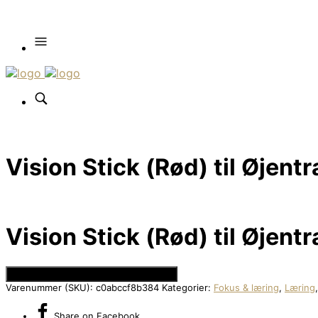
Vision Stick (Rød) til Øjent
Vision Stick (Rød) til Øjent
Se Prisen hos Den Intelligente Krop
Varenummer (SKU):
c0abccf8b384
Kategorier:
Fokus & læring
,
Læring
Share
on Facebook