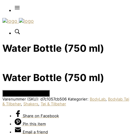
Water Bottle (750 ml)
Water Bottle (750 ml)
Se Prisen hos Bodylab
Varenummer (SKU):
d7c1057cb506
Kategorier:
BodyLab
,
Bodylab Tøj
& Tilbehør
,
Shakers
,
Tøj & Tilbehør
Share
on Facebook
Pin
this item
Email
a friend