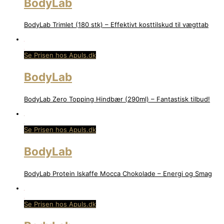
BodyLab
BodyLab Trimlet (180 stk) – Effektivt kosttilskud til vægttab
Se Prisen hos Apuls.dk
BodyLab
BodyLab Zero Topping Hindbær (290ml) – Fantastisk tilbud!
Se Prisen hos Apuls.dk
BodyLab
BodyLab Protein Iskaffe Mocca Chokolade – Energi og Smag
Se Prisen hos Apuls.dk