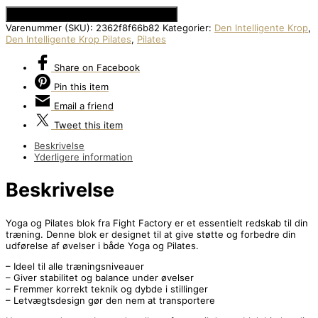
Se Prisen hos Den Intelligente Krop
Varenummer (SKU):
2362f8f66b82
Kategorier:
Den Intelligente Krop
,
Den Intelligente Krop Pilates
,
Pilates
Share
on Facebook
Pin
this item
Email
a friend
Tweet
this item
Beskrivelse
Yderligere information
Beskrivelse
Yoga og Pilates blok fra Fight Factory er et essentielt redskab til din
træning. Denne blok er designet til at give støtte og forbedre din
udførelse af øvelser i både Yoga og Pilates.
– Ideel til alle træningsniveauer
– Giver stabilitet og balance under øvelser
– Fremmer korrekt teknik og dybde i stillinger
– Letvægtsdesign gør den nem at transportere