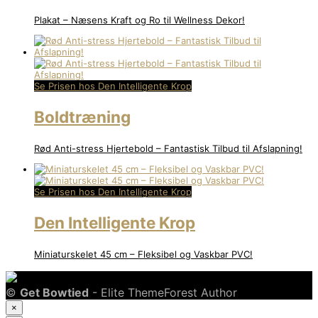
Plakat – Næsens Kraft og Ro til Wellness Dekor!
Se Prisen hos Den Intelligente Krop
Boldtræning
Rød Anti-stress Hjertebold – Fantastisk Tilbud til Afslapning!
Se Prisen hos Den Intelligente Krop
Den Intelligente Krop
Miniaturskelet 45 cm – Fleksibel og Vaskbar PVC!
©
Get Bowtied
- Elite ThemeForest Author
×