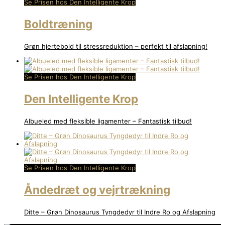
Se Prisen hos Den Intelligente Krop
Boldtræning
Grøn hjertebold til stressreduktion – perfekt til afslapning!
Se Prisen hos Den Intelligente Krop
Den Intelligente Krop
Albueled med fleksible ligamenter – Fantastisk tilbud!
Se Prisen hos Den Intelligente Krop
Åndedræt og vejrtrækning
Ditte – Grøn Dinosaurus Tyngdedyr til Indre Ro og Afslapning