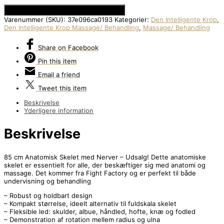
Se Prisen hos Den Intelligente Krop
Varenummer (SKU):
37e096ca0193
Kategorier:
Den Intelligente Krop
,
Den Intelligente Krop Massage/ Behandling
,
Massage/ Behandling
Share
on Facebook
Pin
this item
Email
a friend
Tweet
this item
Beskrivelse
Yderligere information
Beskrivelse
85 cm Anatomisk Skelet med Nerver – Udsalg! Dette anatomiske
skelet er essentielt for alle, der beskæftiger sig med anatomi og
massage. Det kommer fra Fight Factory og er perfekt til både
undervisning og behandling
– Robust og holdbart design
– Kompakt størrelse, ideelt alternativ til fuldskala skelet
– Fleksible led: skulder, albue, håndled, hofte, knæ og fodled
– Demonstration af rotation mellem radius og ulna