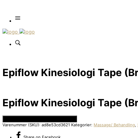
Epiflow Kinesiologi Tape (B
Epiflow Kinesiologi Tape (B
Se Prisen hos Den Intelligente Krop
Varenummer (SKU):
ad8e53cd3621
Kategorier:
Massage/ Behandling
,
Share
on Facebook