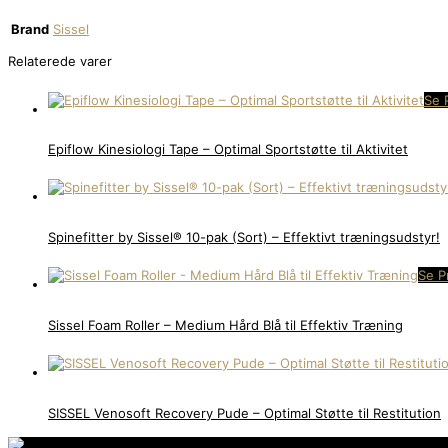
Brand
Sissel
Relaterede varer
Se 
Epiflow Kinesiologi Tape – Optimal Sportstøtte til Aktivitet
Spinefitter by Sissel® 10-pak (Sort) – Effektivt træningsudstyr!
Se P
Sissel Foam Roller – Medium Hård Blå til Effektiv Træning
SISSEL Venosoft Recovery Pude – Optimal Støtte til Restitution