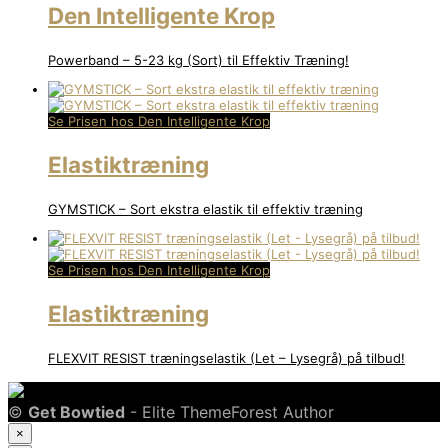
Den Intelligente Krop
Powerband – 5-23 kg (Sort) til Effektiv Træning!
Se Prisen hos Den Intelligente Krop
Elastiktræning
GYMSTICK – Sort ekstra elastik til effektiv træning
Se Prisen hos Den Intelligente Krop
Elastiktræning
FLEXVIT RESIST træningselastik (Let – Lysegrå) på tilbud!
©
Get Bowtied
- Elite ThemeForest Author
×