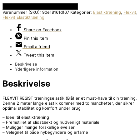
Se Prisen hos Den Intelligente Krop
Varenummer (SKU):
90e18161df67
Kategorier:
Elastiktræning
,
Flexvit
,
Flexvit Elastiktræning
Share
on Facebook
Pin
this item
Email
a friend
Tweet
this item
Beskrivelse
Yderligere information
Beskrivelse
FLEXVIT RESIST træningselastik (Blå) er et must-have til din træning.
Denne 2 meter lange elastik kommer med to manchetter, der sikrer
optimal stabilitet og komfort under brug
– Ideel til elastiktræning
– Fremstillet af slidstærkt og hudvenligt materiale
– Muliggør mange forskellige øvelser
– Velegnet til både nybegyndere og erfarne