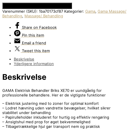
Se Prisen hos Den Intelligente Krop
Varenummer (SKU):
1ba70173cf87
Kategorier:
Gama
,
Gama Massage/
Behandling
,
Massage/ Behandling
Share
on Facebook
Pin
this item
Email
a friend
Tweet
this item
Beskrivelse
Yderligere information
Beskrivelse
GAMA Elektrisk Behandler Briks XE70 er uundgåelig for
professionelle behandlere. Her er de vigtigste funktioner
– Elektrisk justering med to zoner for optimal komfort
– Lodret hævning uden vandrette bevægelser, hvilket sikrer
stabilitet under behandling
– Papirulleholder inkluderet for hurtig og effektiv rengøring
– Ansigtshul med prop for øget bekvemmelighed
– Tilbagetrækkelige hjul gør transport nem og praktisk