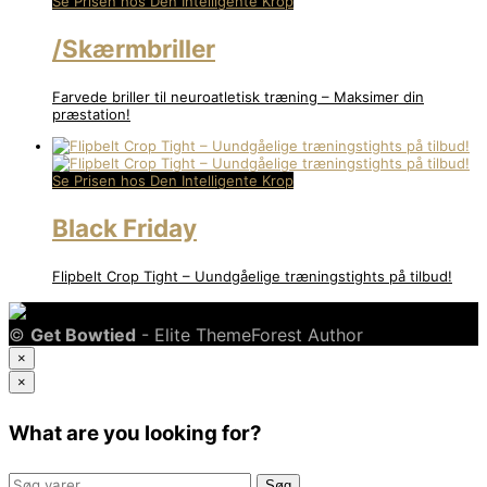
Se Prisen hos Den Intelligente Krop
/Skærmbriller
Farvede briller til neuroatletisk træning – Maksimer din
præstation!
Se Prisen hos Den Intelligente Krop
Black Friday
Flipbelt Crop Tight – Uundgåelige træningstights på tilbud!
©
Get Bowtied
- Elite ThemeForest Author
×
×
What are you looking for?
Søg
Søg