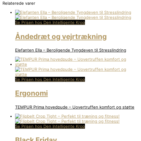
Relaterede varer
Se Prisen hos Den Intelligente Krop
Åndedræt og vejrtrækning
Elefanten Ella – Beroligende Tyngdeven til Stresslindring
Se Prisen hos Den Intelligente Krop
Ergonomi
TEMPUR Prima hovedpude – Uovertruffen komfort og støtte
Se Prisen hos Den Intelligente Krop
Black Friday