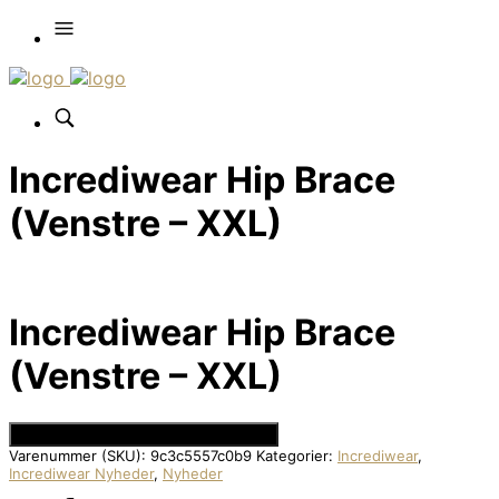
Incrediwear Hip Brace
(Venstre – XXL)
Incrediwear Hip Brace
(Venstre – XXL)
Se Prisen hos Den Intelligente Krop
Varenummer (SKU):
9c3c5557c0b9
Kategorier:
Incrediwear
,
Incrediwear Nyheder
,
Nyheder