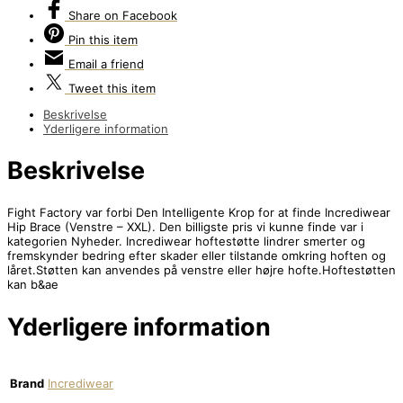
Share
on Facebook
Pin
this item
Email
a friend
Tweet
this item
Beskrivelse
Yderligere information
Beskrivelse
Fight Factory var forbi Den Intelligente Krop for at finde Incrediwear
Hip Brace (Venstre – XXL). Den billigste pris vi kunne finde var i
kategorien Nyheder. Incrediwear hoftestøtte lindrer smerter og
fremskynder bedring efter skader eller tilstande omkring hoften og
låret.Støtten kan anvendes på venstre eller højre hofte.Hoftestøtten
kan b&ae
Yderligere information
Brand
Incrediwear