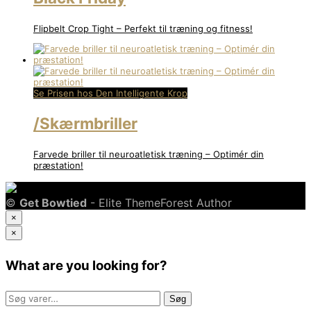
Flipbelt Crop Tight – Perfekt til træning og fitness!
Se Prisen hos Den Intelligente Krop
/Skærmbriller
Farvede briller til neuroatletisk træning – Optimér din
præstation!
©
Get Bowtied
- Elite ThemeForest Author
×
×
What are you looking for?
Søg
Søg
efter: