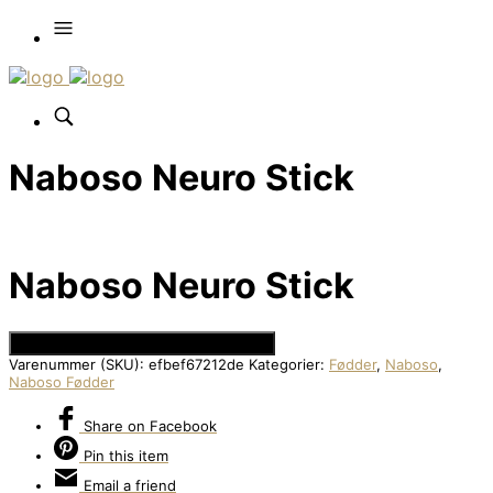
Naboso Neuro Stick
Naboso Neuro Stick
Se Prisen hos Den Intelligente Krop
Varenummer (SKU):
efbef67212de
Kategorier:
Fødder
,
Naboso
,
Naboso Fødder
Share
on Facebook
Pin
this item
Email
a friend