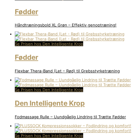
Fødder
Håndtræningsbold XL Grøn – Effektiv genoptræning!
Se Prisen hos Den Intelligente Krop
Fødder
Flexbar Thera-Band (Let – Rød) til Grebsstyrketræning
Se Prisen hos Den Intelligente Krop
Den Intelligente Krop
Fodmassage Rulle – Uundgåelig Lindring til Trætte Fødder
Se Prisen hos Den Intelligente Krop