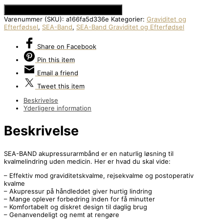
Se Prisen hos Den Intelligente Krop
Varenummer (SKU):
a166fa5d336e
Kategorier:
Graviditet og
Efterfødsel
,
SEA-Band
,
SEA-Band Graviditet og Efterfødsel
Share
on Facebook
Pin
this item
Email
a friend
Tweet
this item
Beskrivelse
Yderligere information
Beskrivelse
SEA-BAND akupressurarmbånd er en naturlig løsning til
kvalmelindring uden medicin. Her er hvad du skal vide:
– Effektiv mod graviditetskvalme, rejsekvalme og postoperativ
kvalme
– Akupressur på håndleddet giver hurtig lindring
– Mange oplever forbedring inden for få minutter
– Komfortabelt og diskret design til daglig brug
– Genanvendeligt og nemt at rengøre