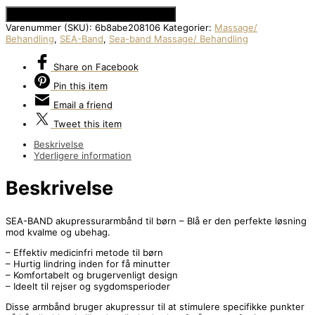
Se Prisen hos Den Intelligente Krop
Varenummer (SKU):
6b8abe208106
Kategorier:
Massage/
Behandling
,
SEA-Band
,
Sea-band Massage/ Behandling
Share
on Facebook
Pin
this item
Email
a friend
Tweet
this item
Beskrivelse
Yderligere information
Beskrivelse
SEA-BAND akupressurarmbånd til børn – Blå er den perfekte løsning
mod kvalme og ubehag.
– Effektiv medicinfri metode til børn
– Hurtig lindring inden for få minutter
– Komfortabelt og brugervenligt design
– Ideelt til rejser og sygdomsperioder
Disse armbånd bruger akupressur til at stimulere specifikke punkter