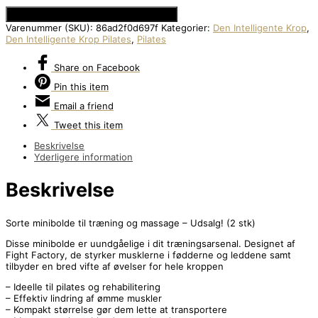
Se Prisen hos Den Intelligente Krop
Varenummer (SKU):
86ad2f0d697f
Kategorier:
Den Intelligente Krop
,
Den Intelligente Krop Pilates
,
Pilates
Share
on Facebook
Pin
this item
Email
a friend
Tweet
this item
Beskrivelse
Yderligere information
Beskrivelse
Sorte minibolde til træning og massage – Udsalg! (2 stk)
Disse minibolde er uundgåelige i dit træningsarsenal. Designet af
Fight Factory, de styrker musklerne i fødderne og leddene samt
tilbyder en bred vifte af øvelser for hele kroppen
– Ideelle til pilates og rehabilitering
– Effektiv lindring af ømme muskler
– Kompakt størrelse gør dem lette at transportere