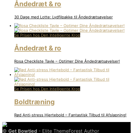
Åndedræt & ro
30 Dage med Lotte: Lydfilpakke til Åndedrætsøvelser
Se Prisen hos Den Intelligente Krop
Åndedræt & ro
Rosa Checkliste Tavle – Optimer Dine Åndedrætsøvelser!
Se Prisen hos Den Intelligente Krop
Boldtræning
Rød Anti-stress Hjertebold – Fantastisk Tilbud til Afslapning!
©
Get Bowtied
- Elite ThemeForest Author