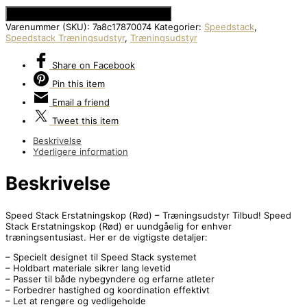
Se Prisen hos Den Intelligente Krop
Varenummer (SKU):
7a8c17870074
Kategorier:
Speedstack
,
Speedstack Træningsudstyr
,
Træningsudstyr
Share
on Facebook
Pin
this item
Email
a friend
Tweet
this item
Beskrivelse
Yderligere information
Beskrivelse
Speed Stack Erstatningskop (Rød) – Træningsudstyr Tilbud! Speed
Stack Erstatningskop (Rød) er uundgåelig for enhver
træningsentusiast. Her er de vigtigste detaljer:
– Specielt designet til Speed Stack systemet
– Holdbart materiale sikrer lang levetid
– Passer til både nybegyndere og erfarne atleter
– Forbedrer hastighed og koordination effektivt
– Let at rengøre og vedligeholde