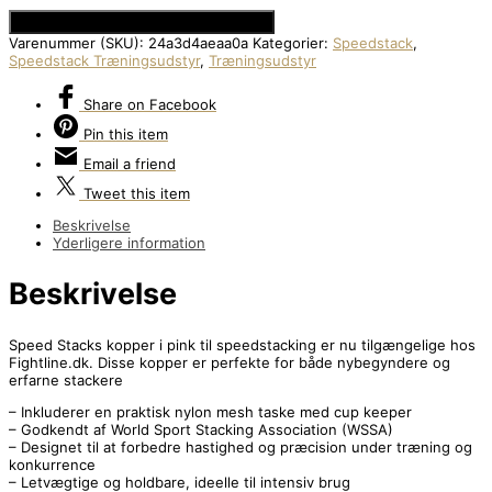
Se Prisen hos Den Intelligente Krop
Varenummer (SKU):
24a3d4aeaa0a
Kategorier:
Speedstack
,
Speedstack Træningsudstyr
,
Træningsudstyr
Share
on Facebook
Pin
this item
Email
a friend
Tweet
this item
Beskrivelse
Yderligere information
Beskrivelse
Speed Stacks kopper i pink til speedstacking er nu tilgængelige hos
Fightline.dk. Disse kopper er perfekte for både nybegyndere og
erfarne stackere
– Inkluderer en praktisk nylon mesh taske med cup keeper
– Godkendt af World Sport Stacking Association (WSSA)
– Designet til at forbedre hastighed og præcision under træning og
konkurrence
– Letvægtige og holdbare, ideelle til intensiv brug