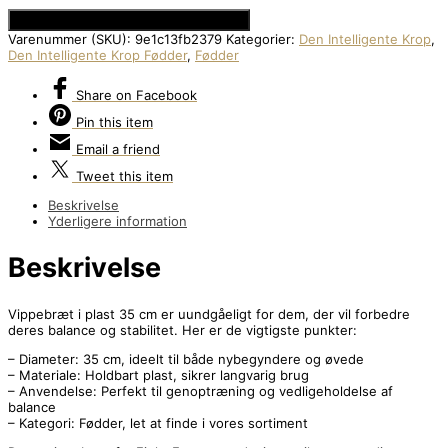
Se Prisen hos Den Intelligente Krop
Varenummer (SKU):
9e1c13fb2379
Kategorier:
Den Intelligente Krop
,
Den Intelligente Krop Fødder
,
Fødder
Share
on Facebook
Pin
this item
Email
a friend
Tweet
this item
Beskrivelse
Yderligere information
Beskrivelse
Vippebræt i plast 35 cm er uundgåeligt for dem, der vil forbedre
deres balance og stabilitet. Her er de vigtigste punkter:
– Diameter: 35 cm, ideelt til både nybegyndere og øvede
– Materiale: Holdbart plast, sikrer langvarig brug
– Anvendelse: Perfekt til genoptræning og vedligeholdelse af
balance
– Kategori: Fødder, let at finde i vores sortiment