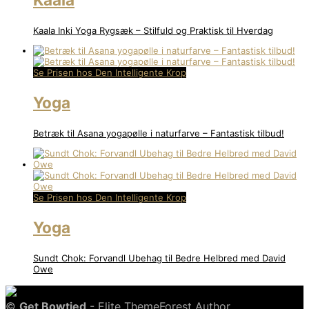
Kaala Inki Yoga Rygsæk – Stilfuld og Praktisk til Hverdag
Se Prisen hos Den Intelligente Krop
Yoga
Betræk til Asana yogapølle i naturfarve – Fantastisk tilbud!
Se Prisen hos Den Intelligente Krop
Yoga
Sundt Chok: Forvandl Ubehag til Bedre Helbred med David
Owe
©
Get Bowtied
- Elite ThemeForest Author