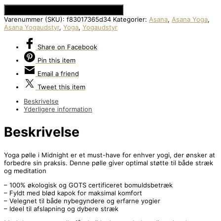
Se Prisen hos Den Intelligente Krop
Varenummer (SKU):
f83017365d34
Kategorier:
Asana
,
Asana Yoga
,
Asana Yogaudstyr
,
Yoga
,
Yogaudstyr
Share
on Facebook
Pin
this item
Email
a friend
Tweet
this item
Beskrivelse
Yderligere information
Beskrivelse
Yoga pølle i Midnight er et must-have for enhver yogi, der ønsker at
forbedre sin praksis. Denne pølle giver optimal støtte til både stræk
og meditation
– 100% økologisk og GOTS certificeret bomuldsbetræk
– Fyldt med blød kapok for maksimal komfort
– Velegnet til både nybegyndere og erfarne yogier
– Ideel til afslapning og dybere stræk